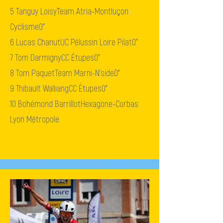
5
Tanguy Loisy
Team Atria-Montluçon
Cyclisme
0"
6
Lucas Chanut
UC Pélussin Loire Pilat
0"
7
Tom Darmigny
CC Étupes
0"
8
Tom Paquet
Team Marni-N'side
0"
9
Thibault Walliang
CC Étupes
0"
10
Bohémond Barrillot
Hexagone-Corbas
Lyon Métropole