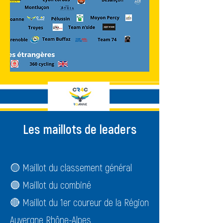
Les maillots de leaders
🟡 Maillot du classement général
🟣 Maillot du combiné
🔴 Maillot du 1er coureur de la Région
Auvergne Rhône-Alpes