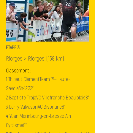
ETAPE 3
Riorges > Riorges (158 km)
Classement :
1
Thibaut Clément
Team 74-Haute-
Savoie
3h42'32"
2
Baptiste Troja
VC Villefranche Beaujolais
8"
3
Larry Valvasori
AC Bisontine
8"
4
Yoan Morin
Bourg-en-Bresse Ain
Cyclisme
8"