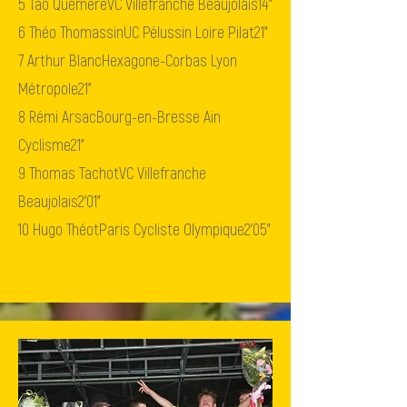
5
Tao Quemere
VC Villefranche Beaujolais
14"
6
Théo Thomassin
UC Pélussin Loire Pilat
21"
7
Arthur Blanc
Hexagone-Corbas Lyon
Métropole
21"
8
Rémi Arsac
Bourg-en-Bresse Ain
Cyclisme
21"
9
Thomas Tachot
VC Villefranche
Beaujolais
2'01"
10
Hugo Théot
Paris Cycliste Olympique
2'05"