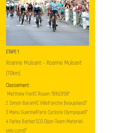
ETAPE 1
Roanne Mulsant - Roanne Mulsant
(70km)
Classement :
Matthew Fox
VC Rouen 76
1h29'08"
2
Simon Baran
VC Villefranche Beaujolais
0"
3
Manu Guerinel
Paris Cycliste Olympique
0"
4
Farley Barber
SCO Dijon-Team Materiel-
velo.com
0"