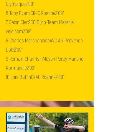
Olympique
2'09"
6
Toby Evans
CR4C Roanne
2'09"
7
Gabin Cler
SCO Dijon-Team Materiel-
velo.com
2'09"
8
Charles Marchandise
AVC Aix Provence
Dole
2'09"
9
Romain Chan Tsin
Moyon Percy Manche
Normandie
2'09"
10
Loïs Buffin
CR4C Roanne
2'09"