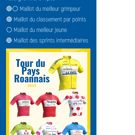
🔴⚪ Maillot du meilleur grimpeur
🟢 Maillot du classement par points
⚪ Maillot du meilleur jeune
🔵 Maillot des sprints intermédiaires