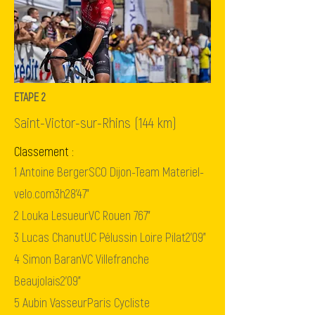
ETAPE 2
Saint-Victor-sur-Rhins (144 km)
Classement :
1
Antoine Berger
SCO Dijon-Team Materiel-
velo.com
3h28'47"
2
Louka Lesueur
VC Rouen 76
7"
3
Lucas Chanut
UC Pélussin Loire Pilat
2'09"
4
Simon Baran
VC Villefranche
Beaujolais
2'09"
5
Aubin Vasseur
Paris Cycliste