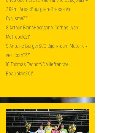
7
Rémi Arsac
Bourg-en-Bresse Ain
Cyclisme
21"
8
Arthur Blanc
Hexagone-Corbas Lyon
Métropole
21"
9
Antoine Berger
SCO Dijon-Team Materiel-
velo.com
1'27"
10
Thomas Tachot
VC Villefranche
Beaujolais
2'01"