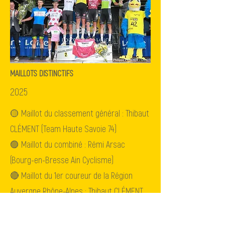
MAILLOTS DISTINCTIFS
2025
🟡 Maillot du classement général : Thibaut
CLÉMENT (Team Haute Savoie 74)
🟣 Maillot du combiné : Rémi Arsac
(Bourg-en-Bresse Ain Cyclisme)
🔴 Maillot du 1er coureur de la Région
Auvergne Rhône-Alpes : Thibaut CLÉMENT
(Team Haute Savoie 74)
⚪🔴 Maillot du meilleur grimpeur : Rémi