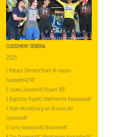
CLASSEMENT GÉNÉRAL
2025
1
Thibaut Clément
Team 74-Haute-
Savoie
8h42'36"
2
Louka Lesueur
VC Rouen 76
3"
3
Baptiste Troja
VC Villefranche Beaujolais
8"
4
Yoan Morin
Bourg-en-Bresse Ain
Cyclisme
8"
5
Larry Valvasori
AC Bisontine
8"
6
Tao Quemere
VC Villefranche Beaujolais
14"