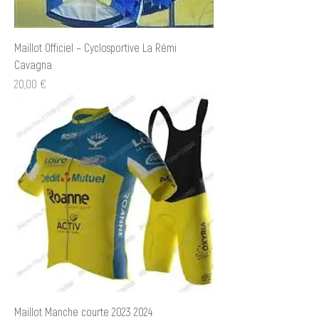
Maillot Officiel – Cyclosportive La Rémi
Cavagna
Prix
20,00 €
Maillot Manche courte 2023 2024